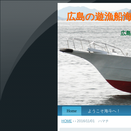
広島の遊漁船
広島
Home
ようこそ海斗へ！
HOME
›
› 2016/11/01 ハマチ