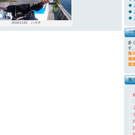
2016/11/01 ハマチ
ご
多
す
海
連
遊
海
1
2
3