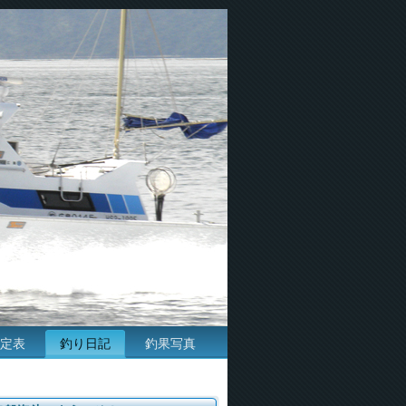
定表
釣り日記
釣果写真