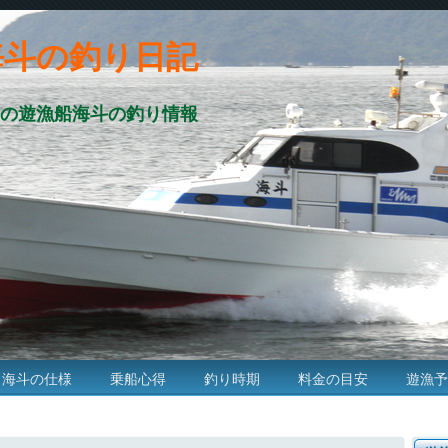
海斗の釣り日記
の遊漁船海斗の釣り情報
海斗の仕様
乗船心得
釣り時期
料金の目安
遊漁予