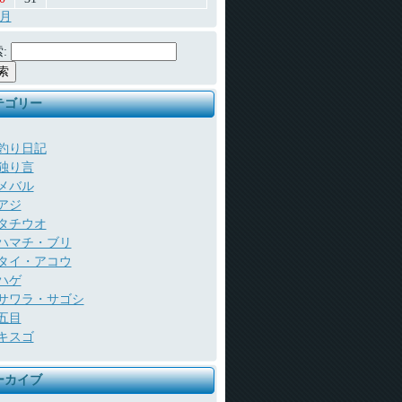
7月
:
テゴリー
釣り日記
独り言
メバル
アジ
タチウオ
ハマチ・ブリ
タイ・アコウ
ハゲ
サワラ・サゴシ
五目
キスゴ
ーカイブ