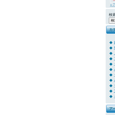
« 
検索
カ
ア