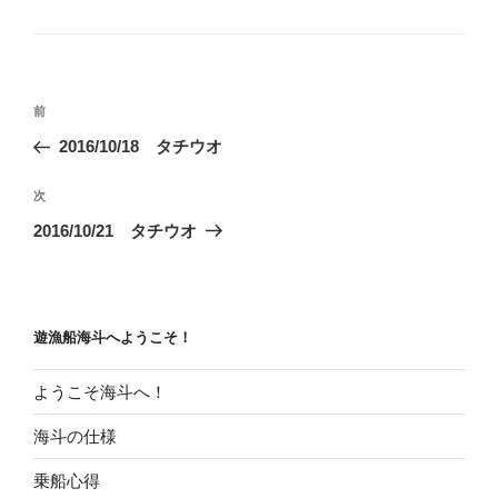
テ
ゴ
リ
ー
投
前
前
稿
の
2016/10/18 タチウオ
ナ
投
ビ
稿
次
次
ゲ
の
2016/10/21 タチウオ
投
ー
稿
シ
ョ
遊漁船海斗へようこそ！
ン
ようこそ海斗へ！
海斗の仕様
乗船心得