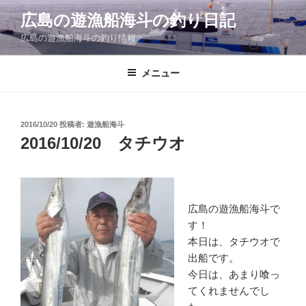
コ
広島の遊漁船海斗の釣り日記
ン
広島の遊漁船海斗の釣り情報
テ
ン
ツ
メニュー
へ
ス
キ
投
2016/10/20
投稿者:
遊漁船海斗
稿
ッ
2016/10/20 タチウオ
日:
プ
広島の遊漁船海斗で
す！
本日は、タチウオで
出船です。
今日は、あまり喰っ
てくれませんでし