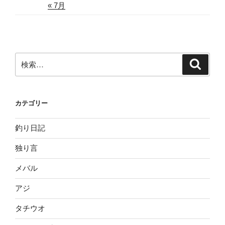
« 7月
検
検
索
索:
カテゴリー
釣り日記
独り言
メバル
アジ
タチウオ