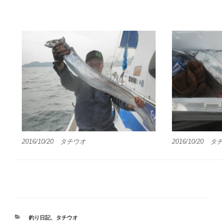
2016/10/20 タチウオ
2016/10/20 
カ
釣り日記
、
タチウオ