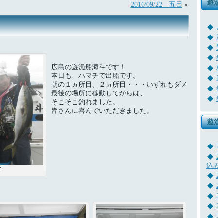
遊
2016/09/22 五目
»
広島の遊漁船海斗です！
本日も、ハマチで出船です。
朝の１ヵ所目、２ヵ所目・・・いずれもダメ
最後の場所に移動してからは、
そこそこ釣れました。
皆さんに喜んでいただきました。
遊
込
イ