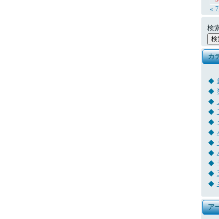
« 
検索
カ
ア