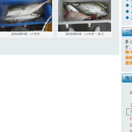
ご
2016/09/18 ハマチ
2016/09/18 ハマチ・タイ
多
す
海
連
遊
海
1
2
3