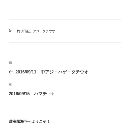
カ
釣り日記
、
アジ
、
タチウオ
テ
ゴ
リ
ー
投
前
前
稿
の
2016/09/11 中アジ・ハゲ・タチウオ
ナ
投
ビ
稿
次
次
ゲ
の
2016/09/15 ハマチ
投
ー
稿
シ
ョ
遊漁船海斗へようこそ！
ン