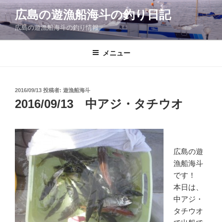
コ
広島の遊漁船海斗の釣り日記
ン
広島の遊漁船海斗の釣り情報
テ
ン
ツ
メニュー
へ
ス
キ
投
2016/09/13
投稿者:
遊漁船海斗
稿
ッ
2016/09/13 中アジ・タチウオ
日:
プ
広島の遊
漁船海斗
です！
本日は、
中アジ・
タチウオ