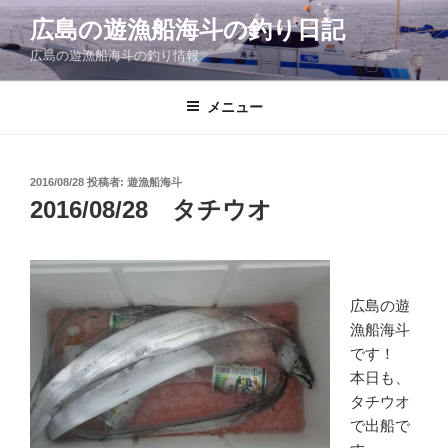
コ
広島の遊漁船海斗の釣り日記
ン
広島の遊漁船海斗の釣り情報
テ
ン
ツ
メニュー
へ
ス
キ
投
2016/08/28
投稿者:
遊漁船海斗
稿
ッ
2016/08/28 タチウオ
日:
プ
広島の遊
漁船海斗
です！
本日も、
タチウオ
で出船で