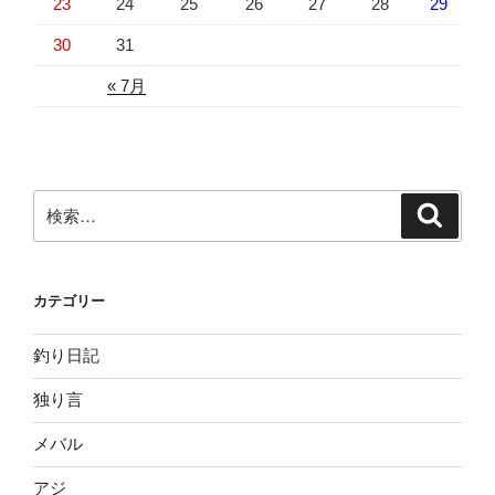
23
24
25
26
27
28
29
30
31
« 7月
検
検
索
索:
カテゴリー
釣り日記
独り言
メバル
アジ