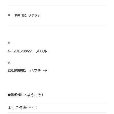
カ
釣り日記
、
タチウオ
テ
ゴ
リ
ー
投
前
前
稿
の
2016/08/27 メバル
ナ
投
ビ
稿
次
次
ゲ
の
2016/09/01 ハマチ
投
ー
稿
シ
ョ
遊漁船海斗へようこそ！
ン
ようこそ海斗へ！