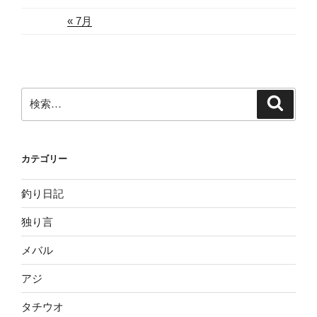
« 7月
検
検
索
索:
カテゴリー
釣り日記
独り言
メバル
アジ
タチウオ