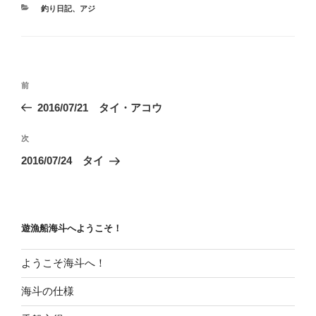
カ
釣り日記
、
アジ
テ
ゴ
リ
ー
投
前
前
稿
の
2016/07/21 タイ・アコウ
ナ
投
ビ
稿
次
次
ゲ
の
2016/07/24 タイ
投
ー
稿
シ
ョ
遊漁船海斗へようこそ！
ン
ようこそ海斗へ！
海斗の仕様