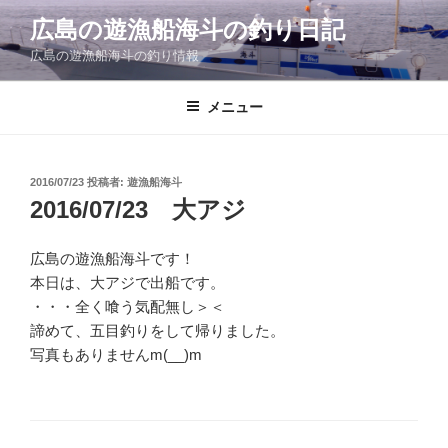
コ
広島の遊漁船海斗の釣り日記
ン
広島の遊漁船海斗の釣り情報
テ
ン
ツ
メニュー
へ
ス
キ
投
2016/07/23
投稿者:
遊漁船海斗
稿
ッ
2016/07/23 大アジ
日:
プ
広島の遊漁船海斗です！
本日は、大アジで出船です。
・・・全く喰う気配無し＞＜
諦めて、五目釣りをして帰りました。
写真もありませんm(__)m