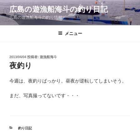
コ
広島の遊漁船海斗の釣り日記
ン
広島の遊漁船海斗の釣り情報
テ
ン
ツ
メニュー
へ
ス
キ
投
2013/04/04
投稿者:
遊漁船海斗
稿
ッ
夜釣り
日:
プ
今週は、夜釣りばっかり。昼夜が逆転してしまいそう。
まだ、写真撮ってないです・・・
カ
釣り日記
テ
ゴ