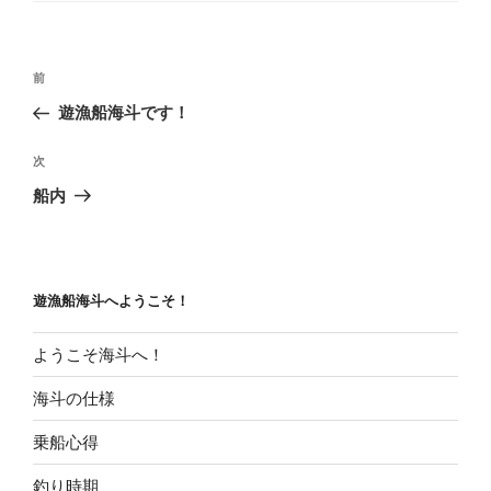
リ
ー
投
前
前
稿
の
遊漁船海斗です！
ナ
投
ビ
稿
次
次
ゲ
の
船内
投
ー
稿
シ
ョ
遊漁船海斗へようこそ！
ン
ようこそ海斗へ！
海斗の仕様
乗船心得
釣り時期