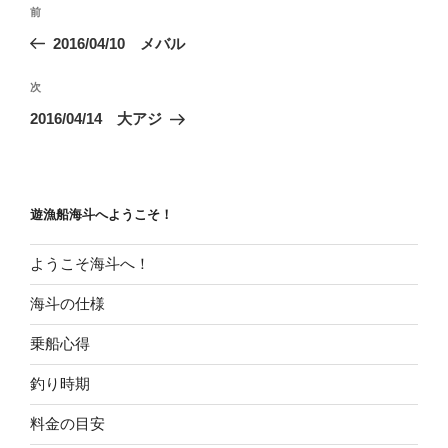
投
前
前
稿
の
2016/04/10 メバル
ナ
投
ビ
稿
次
次
ゲ
の
2016/04/14 大アジ
投
ー
稿
シ
ョ
遊漁船海斗へようこそ！
ン
ようこそ海斗へ！
海斗の仕様
乗船心得
釣り時期
料金の目安