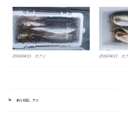
2016/04/13 大アジ
2016/04/13 大
カ
釣り日記
、
アジ
テ
ゴ
リ
ー