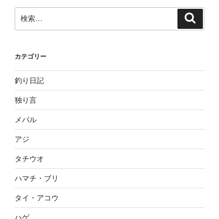
検
検
索
索:
カテゴリー
釣り日記
独り言
メバル
アジ
タチウオ
ハマチ・ブリ
タイ・アコウ
ハゲ