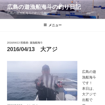
コ
広島の遊漁船海斗の釣り日記
ン
広島の遊漁船海斗の釣り情報
テ
ン
ツ
メニュー
へ
ス
キ
投
2016/04/13
投稿者:
遊漁船海斗
稿
ッ
2016/04/13 大アジ
日:
プ
広島の遊
漁船海斗
です！
本日は、
大アジで
出船で