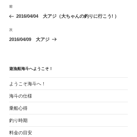
投
前
前
稿
の
2016/04/04 大アジ（大ちゃんの釣りに行こう! ）
ナ
投
ビ
稿
次
次
ゲ
の
2016/04/09 大アジ
投
ー
稿
シ
ョ
遊漁船海斗へようこそ！
ン
ようこそ海斗へ！
海斗の仕様
乗船心得
釣り時期
料金の目安