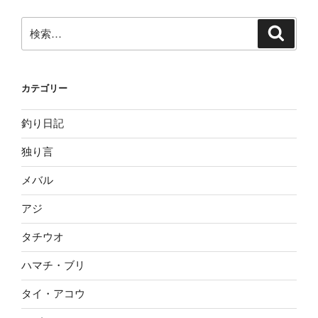
検
検
索
索:
カテゴリー
釣り日記
独り言
メバル
アジ
タチウオ
ハマチ・ブリ
タイ・アコウ