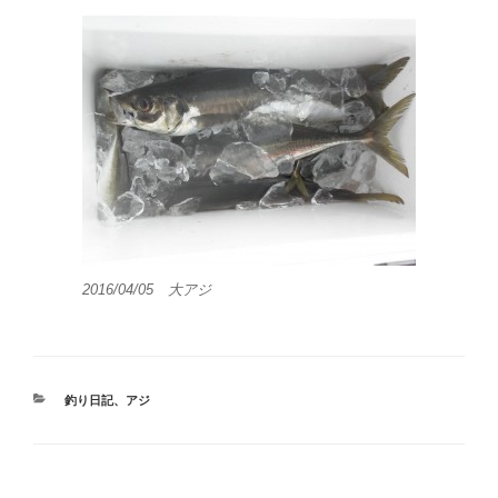
2016/04/05 大アジ
カ
釣り日記
、
アジ
テ
ゴ
リ
ー