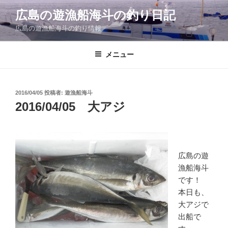
コ
広島の遊漁船海斗の釣り日記
ン
広島の遊漁船海斗の釣り情報
テ
ン
ツ
メニュー
へ
ス
キ
投
2016/04/05
投稿者:
遊漁船海斗
稿
ッ
2016/04/05 大アジ
日:
プ
広島の遊
漁船海斗
です！
本日も、
大アジで
出船で