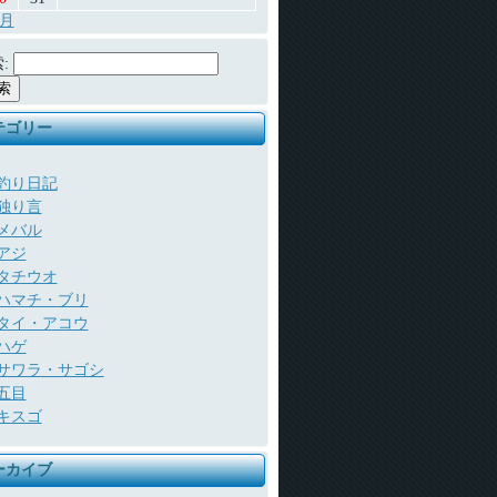
7月
:
テゴリー
釣り日記
独り言
メバル
アジ
タチウオ
ハマチ・ブリ
タイ・アコウ
ハゲ
サワラ・サゴシ
五目
キスゴ
ーカイブ