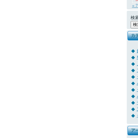
« 
検索
カ
ア