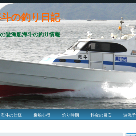
海斗の釣り日記
の遊漁船海斗の釣り情報
海斗の仕様
乗船心得
釣り時期
料金の目安
遊漁予