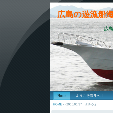
広島の遊漁船
広島
Home
ようこそ海斗へ！
HOME
›
› 2016/01/17 タチウオ