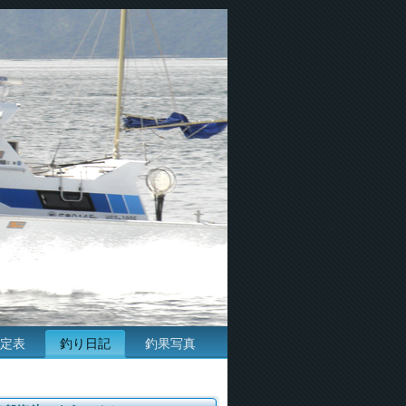
定表
釣り日記
釣果写真