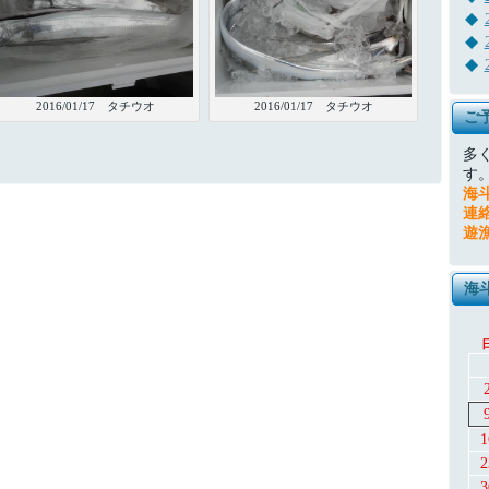
2016/01/17 タチウオ
2016/01/17 タチウオ
ご
多
す
海
連
遊
海
1
2
3