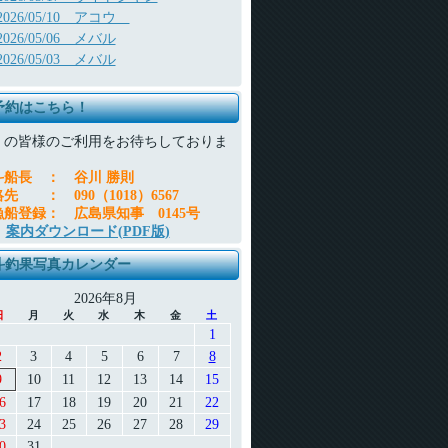
2026/05/10 アコウ
2026/05/06 メバル
2026/05/03 メバル
予約はこちら！
くの皆様のご利用をお待ちしておりま
。
斗船長
：
谷川 勝則
絡先
：
090（1018）6567
漁船登録
：
広島県知事 0145号
案内ダウンロード(PDF版)
斗釣果写真カレンダー
2026年8月
日
月
火
水
木
金
土
1
2
3
4
5
6
7
8
9
10
11
12
13
14
15
6
17
18
19
20
21
22
3
24
25
26
27
28
29
0
31