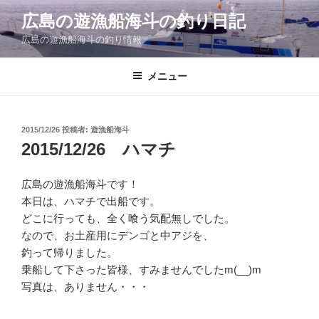
コ
広島の遊漁船海斗の釣り日記
ン
広島の遊漁船海斗の釣り情報
テ
ン
ツ
メニュー
へ
ス
キ
投
2015/12/26
投稿者:
遊漁船海斗
稿
ッ
2015/12/26 ハマチ
日:
プ
広島の遊漁船海斗です！
本日は、ハマチで出船です。
どこに行っても、全く喰う気配無しでした。
なので、お土産用にデンゴと中アジを、
釣って帰りました。
乗船して下さった皆様、すみませんでしたm(__)m
写真は、ありません・・・