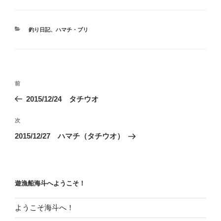
カ
釣り日記
、
ハマチ・ブリ
テ
ゴ
リ
ー
投
前
前
稿
の
2015/12/24 タチウオ
ナ
投
ビ
稿
次
次
ゲ
の
2015/12/27 ハマチ（タチウオ）
投
ー
稿
シ
ョ
遊漁船海斗へようこそ！
ン
ようこそ海斗へ！