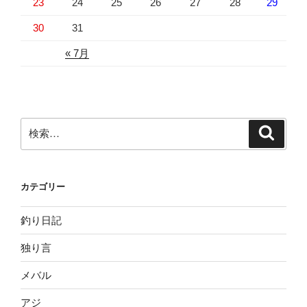
23
24
25
26
27
28
29
30
31
« 7月
検
検
索
索:
カテゴリー
釣り日記
独り言
メバル
アジ