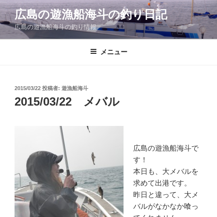
コ
広島の遊漁船海斗の釣り日記
ン
広島の遊漁船海斗の釣り情報
テ
ン
ツ
メニュー
へ
ス
キ
投
2015/03/22
投稿者:
遊漁船海斗
稿
ッ
2015/03/22 メバル
日:
プ
広島の遊漁船海斗で
す！
本日も、大メバルを
求めて出港です。
昨日と違って、大メ
バルがなかなか喰っ