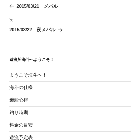
稿
の
2015/03/21 メバル
ナ
投
ビ
稿
次
次
ゲ
の
2015/03/22 夜メバル
投
ー
稿
シ
ョ
遊漁船海斗へようこそ！
ン
ようこそ海斗へ！
海斗の仕様
乗船心得
釣り時期
料金の目安
遊漁予定表