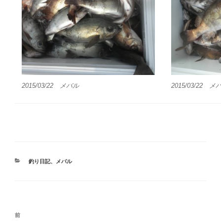
2015/03/22 メバル
2015/03/22 メ
カ
釣り日記
、
メバル
テ
ゴ
リ
ー
投
前
前