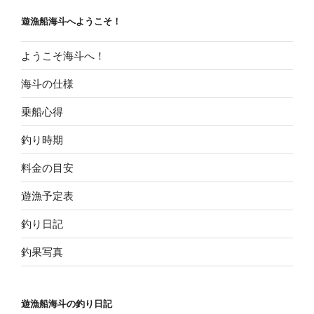
ョ
遊漁船海斗へようこそ！
ン
ようこそ海斗へ！
海斗の仕様
乗船心得
釣り時期
料金の目安
遊漁予定表
釣り日記
釣果写真
遊漁船海斗の釣り日記