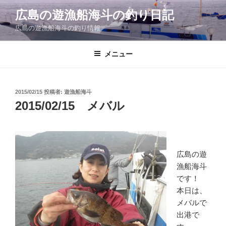
コ
広島の遊漁船海斗の釣り日記
ン
広島の遊漁船海斗の釣り情報
テ
ン
ツ
メニュー
へ
ス
キ
投
2015/02/15
投稿者:
遊漁船海斗
稿
ッ
2015/02/15 メバル
日:
プ
広島の遊
漁船海斗
です！
本日は、
メバルで
出港で