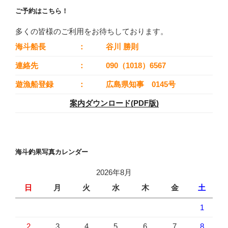
ご予約はこちら！
多くの皆様のご利用をお待ちしております。
海斗船長
：
谷川 勝則
連絡先
：
090（1018）6567
遊漁船登録
：
広島県知事 0145号
案内ダウンロード(PDF版)
海斗釣果写真カレンダー
2026年8月
日
月
火
水
木
金
土
1
2
3
4
5
6
7
8