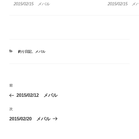
2015/02/15 メバル
2015/02/15 メ
カ
釣り日記
、
メバル
テ
ゴ
リ
ー
投
前
前
稿
の
2015/02/12 メバル
ナ
投
ビ
稿
次
次
ゲ
の
2015/02/20 メバル
投
ー
稿
シ