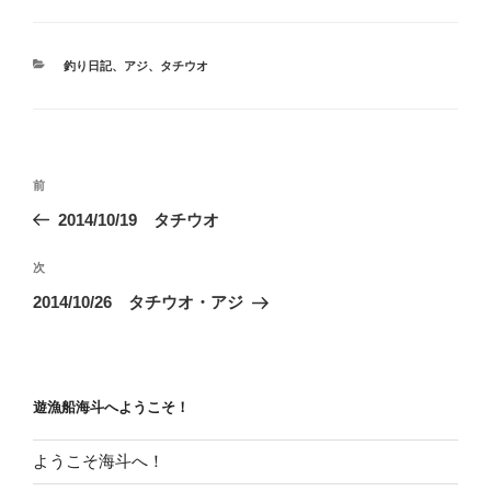
カ
釣り日記
、
アジ
、
タチウオ
テ
ゴ
リ
ー
投
前
前
稿
の
2014/10/19 タチウオ
ナ
投
ビ
稿
次
次
ゲ
の
2014/10/26 タチウオ・アジ
投
ー
稿
シ
ョ
遊漁船海斗へようこそ！
ン
ようこそ海斗へ！