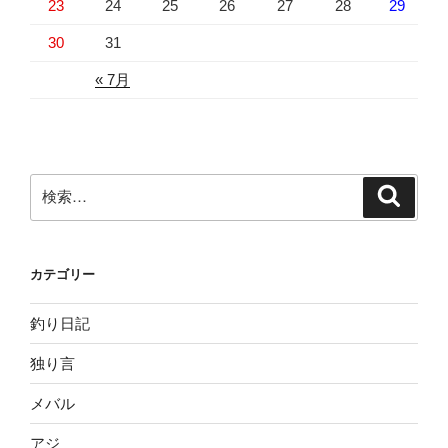
23
24
25
26
27
28
29
30
31
« 7月
検
検
索
索:
カテゴリー
釣り日記
独り言
メバル
アジ