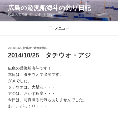
コ
広島の遊漁船海斗の釣り日記
ン
広島の遊漁船海斗の釣り情報
テ
ン
ツ
メニュー
へ
ス
キ
投
2014/10/25
投稿者:
遊漁船海斗
稿
ッ
2014/10/25 タチウオ・アジ
日:
プ
広島の遊漁船海斗です！
本日は、タチウオで出船です。
ダメでした。
タチウオは、大撃沈・・・
アジは、おかず程度・・・
今日は、写真撮る元気もありませんでした。
あー、がっくり・・・