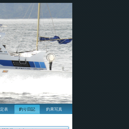
定表
釣り日記
釣果写真