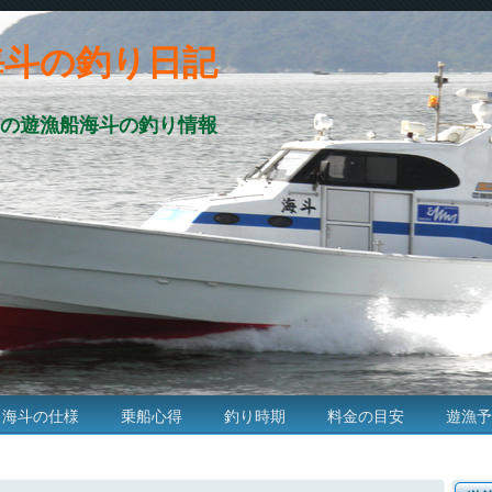
海斗の釣り日記
の遊漁船海斗の釣り情報
海斗の仕様
乗船心得
釣り時期
料金の目安
遊漁予