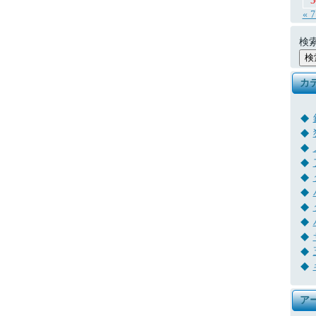
3
« 
検索
カ
ア