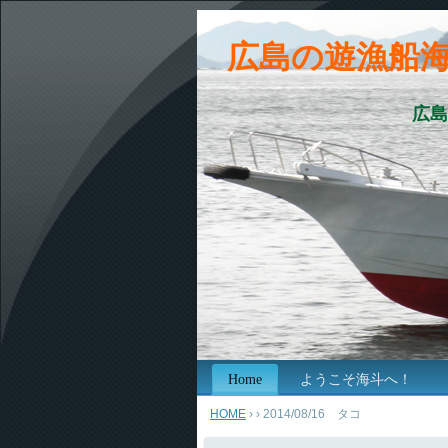
広島の遊漁船
広島
Home
ようこそ海斗へ！
HOME
›
› 2014/08/16 タコ