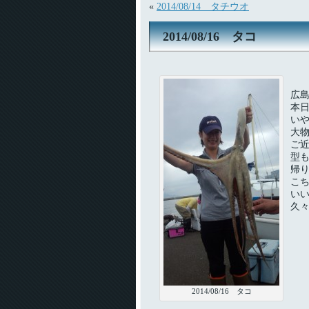
«
2014/08/14 タチウオ
2014/08/16 タコ
広
本
い
大
ご
型
帰
こ
い
久
2014/08/16 タコ