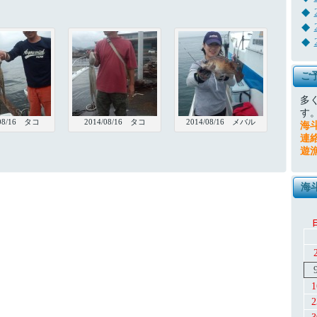
ご
多
す
/08/16 タコ
2014/08/16 タコ
2014/08/16 メバル
海
連
遊
海
1
2