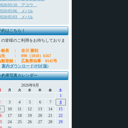
2026/05/10 アコウ
2026/05/06 メバル
2026/05/03 メバル
予約はこちら！
くの皆様のご利用をお待ちしておりま
。
斗船長
：
谷川 勝則
絡先
：
090（1018）6567
漁船登録
：
広島県知事 0145号
案内ダウンロード(PDF版)
斗釣果写真カレンダー
2026年8月
日
月
火
水
木
金
土
1
2
3
4
5
6
7
8
9
10
11
12
13
14
15
6
17
18
19
20
21
22
3
24
25
26
27
28
29