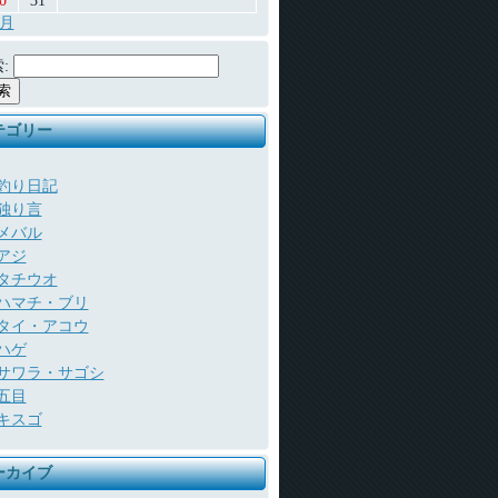
0
31
7月
:
テゴリー
釣り日記
独り言
メバル
アジ
タチウオ
ハマチ・ブリ
タイ・アコウ
ハゲ
サワラ・サゴシ
五目
キスゴ
ーカイブ