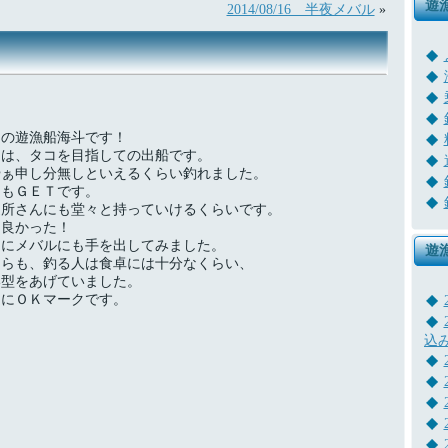
遊
2014/08/16 半夜メバル
»
島の遊漁船海斗です！
日は、タコを目指しての出船です。
やぁ申し分無しといえるくらい釣れました。
物もＧＥＴです。
近所さんにも堂々と持っていけるくらいです。
も良かった！
りにメバルにも手を出してみました。
遊
ちらも、釣る人は食卓には十分なくらい、
い型をあげていました。
々にＯＫマークです。
込