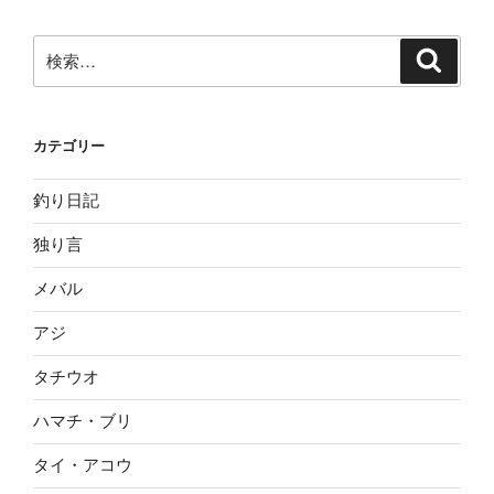
検
検
索
索:
カテゴリー
釣り日記
独り言
メバル
アジ
タチウオ
ハマチ・ブリ
タイ・アコウ