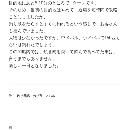
目的地にあと5-10分のところでUターンです。
そのため、当初の目的地はやめて、近場を短時間で攻略
ことにしましたが、
釣り糸をたらすとすぐに釣れるという感じで、お客さん
も喜んでいました。
大物は少なかったですが、中メバル、小メバルで150匹く
らいは釣れたでしょう。
この間船内では、焼き肉を焼いて飲んで食べてた事は、
言うまでもありません。
楽しい一日となりました。
カ
釣り日記
、
独り言
、
メバル
テ
ゴ
リ
ー
投
前
前