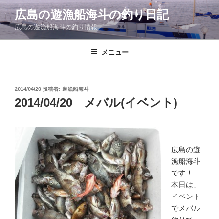
コ
広島の遊漁船海斗の釣り日記
ン
広島の遊漁船海斗の釣り情報
テ
ン
ツ
メニュー
へ
ス
キ
投
2014/04/20
投稿者:
遊漁船海斗
稿
ッ
2014/04/20 メバル(イベント)
日:
プ
広島の遊
漁船海斗
です！
本日は、
イベント
でメバル