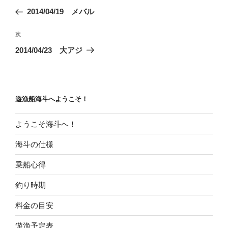
稿
の
2014/04/19 メバル
ナ
投
ビ
稿
次
次
ゲ
の
2014/04/23 大アジ
投
ー
稿
シ
ョ
遊漁船海斗へようこそ！
ン
ようこそ海斗へ！
海斗の仕様
乗船心得
釣り時期
料金の目安
遊漁予定表