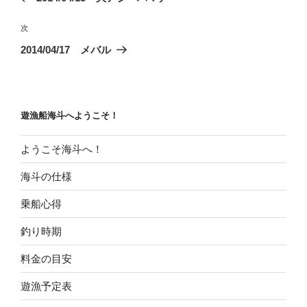
ナ
投
ビ
稿
次
次
ゲ
の
2014/04/17 メバル
投
ー
稿
シ
ョ
遊漁船海斗へようこそ！
ン
ようこそ海斗へ！
海斗の仕様
乗船心得
釣り時期
料金の目安
遊漁予定表