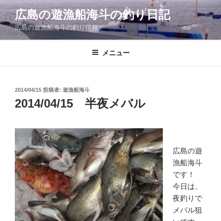
コ
広島の遊漁船海斗の釣り日記
ン
広島の遊漁船海斗の釣り情報
テ
ン
ツ
メニュー
へ
ス
キ
投
2014/04/15
投稿者:
遊漁船海斗
稿
ッ
2014/04/15 半夜メバル
日:
プ
広島の遊
漁船海斗
です！
今日は、
夜釣りで
メバル狙