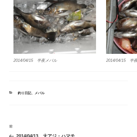
2014/04/15 半夜メバル
2014/04/15 
カ
釣り日記
、
メバル
テ
ゴ
リ
ー
投
前
前
稿
の
2014/04/13 大アジ・ハマチ