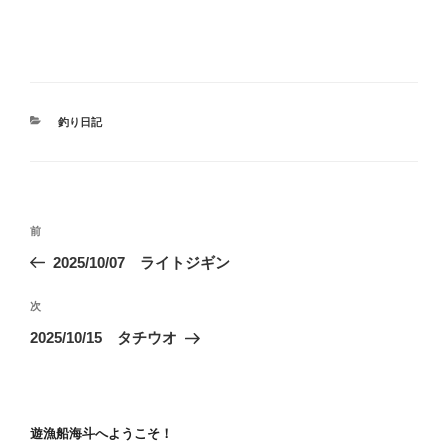
カ
釣り日記
テ
ゴ
リ
ー
投
前
前
稿
の
2025/10/07 ライトジギン
ナ
投
ビ
稿
次
次
ゲ
の
2025/10/15 タチウオ
投
ー
稿
シ
ョ
遊漁船海斗へようこそ！
ン