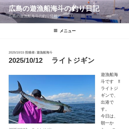
コ
広島の遊漁船海斗の釣り日記
ン
広島の遊漁船海斗の釣り情報
テ
ン
ツ
メニュー
へ
ス
キ
投
2025/10/15
投稿者:
遊漁船海斗
稿
ッ
2025/10/12 ライトジギン
日:
プ
遊漁船海
斗です ‼
ライトジ
ギンで、
出港で
す。
今日は、
朝一か