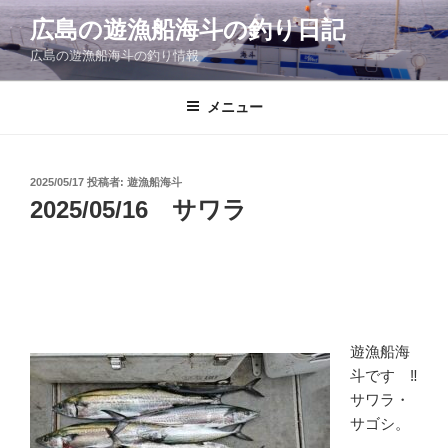
コ
広島の遊漁船海斗の釣り日記
ン
広島の遊漁船海斗の釣り情報
テ
ン
ツ
メニュー
へ
ス
キ
投
2025/05/17
投稿者:
遊漁船海斗
稿
ッ
2025/05/16 サワラ
日:
プ
遊漁船海
斗です ‼
サワラ・
サゴシ。