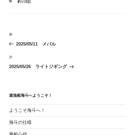
カ
釣り日記
テ
ゴ
リ
ー
投
前
前
稿
の
2025/05/11 メバル
ナ
投
ビ
稿
次
次
ゲ
の
2025/05/26 ライトジギング
投
ー
稿
シ
ョ
遊漁船海斗へようこそ！
ン
ようこそ海斗へ！
海斗の仕様
乗船心得