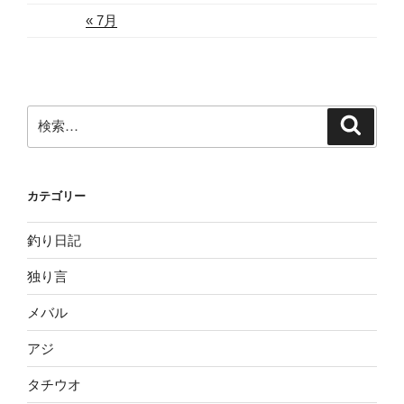
« 7月
検
検
索
索:
カテゴリー
釣り日記
独り言
メバル
アジ
タチウオ