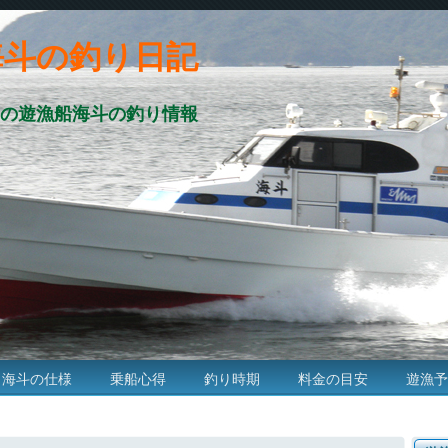
海斗の釣り日記
の遊漁船海斗の釣り情報
海斗の仕様
乗船心得
釣り時期
料金の目安
遊漁予