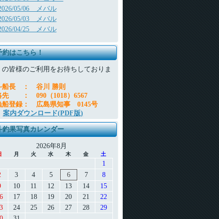
2026/05/06 メバル
2026/05/03 メバル
2026/04/25 メバル
予約はこちら！
くの皆様のご利用をお待ちしておりま
。
斗船長
：
谷川 勝則
絡先
：
090（1018）6567
漁船登録
：
広島県知事 0145号
案内ダウンロード(PDF版)
斗釣果写真カレンダー
2026年8月
日
月
火
水
木
金
土
1
2
3
4
5
6
7
8
9
10
11
12
13
14
15
6
17
18
19
20
21
22
3
24
25
26
27
28
29
0
31