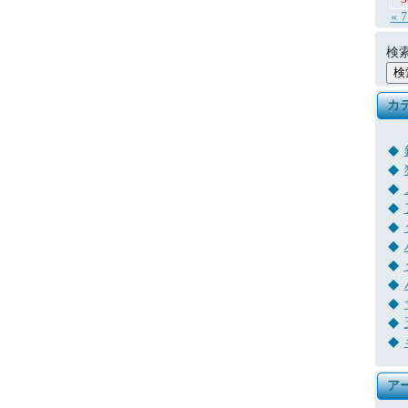
« 
検索
カ
ア