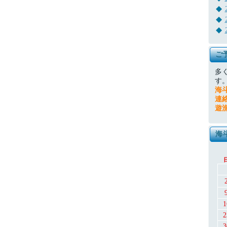
ご
多
す
海
連
遊
海
1
2
3