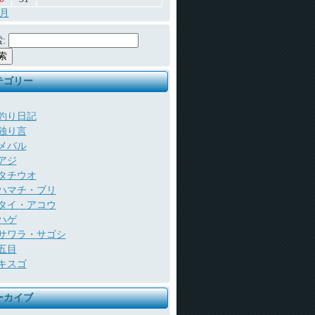
7月
:
テゴリー
釣り日記
独り言
メバル
アジ
タチウオ
ハマチ・ブリ
タイ・アコウ
ハゲ
サワラ・サゴシ
五目
キスゴ
ーカイブ