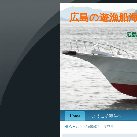
広島の遊漁船
広島
Home
ようこそ海斗へ！
HOME
›
› 2025/05/07 サワラ