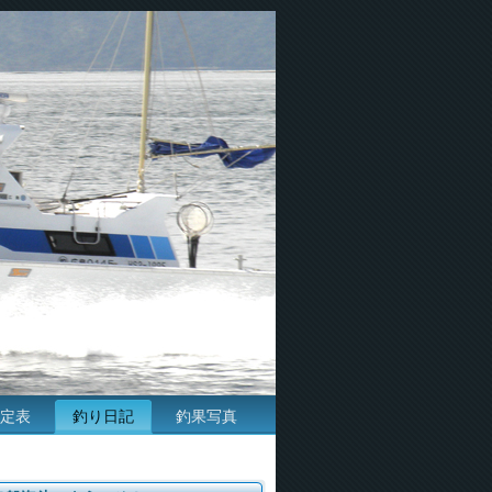
定表
釣り日記
釣果写真