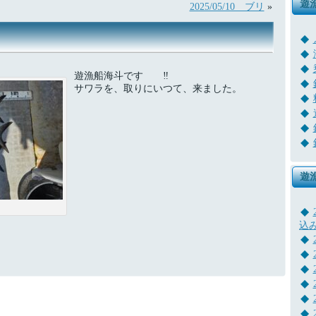
遊
2025/05/10 ブリ
»
遊漁船海斗です ‼
サワラを、取りにいつて、来ました。
遊
込