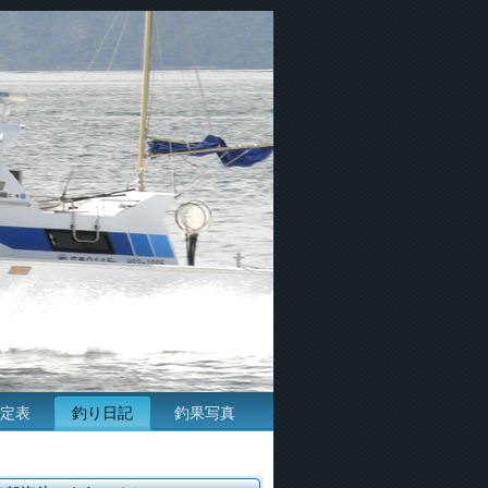
定表
釣り日記
釣果写真